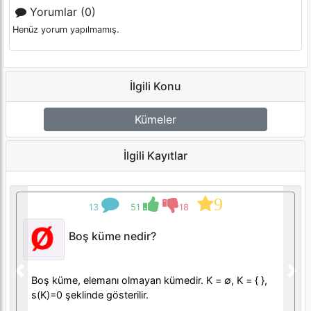
Yorumlar (0)
Henüz yorum yapılmamış.
İlgili Konu
Kümeler
İlgili Kayıtlar
9
13
51
18
Boş küme nedir?
Previous
Nex
Boş küme, elemanı olmayan kümedir. K = ∅, K = { },
s(K)=0 şeklinde gösterilir.