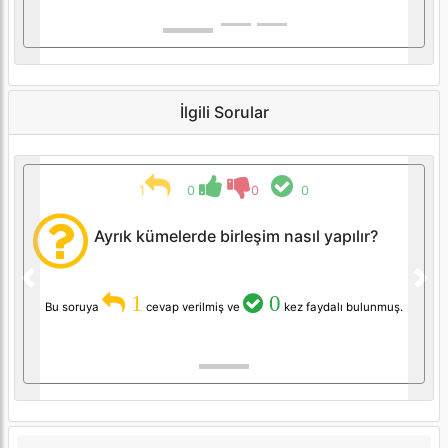
İlgili Sorular
1
0
0
0
Ayrık kümelerde birleşim nasıl yapılır?
Previous
Nex
1
0
Bu soruya
cevap verilmiş ve
kez faydalı bulunmuş.