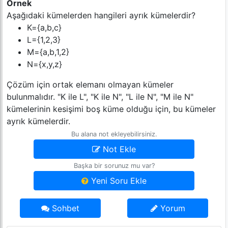
Örnek
Aşağıdaki kümelerden hangileri ayrık kümelerdir?
K={a,b,c}
L={1,2,3}
M={a,b,1,2}
N={x,y,z}
Çözüm için ortak elemanı olmayan kümeler
bulunmalıdır. "K ile L", "K ile N", "L ile N", "M ile N"
kümelerinin kesişimi boş küme olduğu için, bu kümeler
ayrık kümelerdir.
Bu alana not ekleyebilirsiniz.
Not Ekle
Başka bir sorunuz mu var?
Yeni Soru Ekle
Sohbet
Yorum