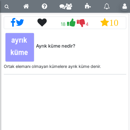
10
18
4
Ayrık küme nedir?
Ortak elemanı olmayan kümelere ayrık küme denir.