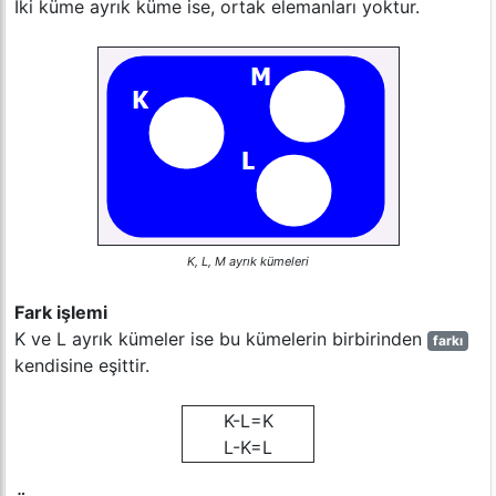
İki küme ayrık küme ise, ortak elemanları yoktur.
K, L, M ayrık kümeleri
Fark işlemi
K ve L ayrık kümeler ise bu kümelerin birbirinden
farkı
kendisine eşittir.
K-L=K
L-K=L