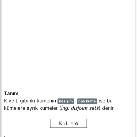
Tanım
K ve L gibi iki kümenin
i
ise bu
kesişim
boş küme
kümelere ayrık kümeler (
İng: disjoint sets
) denir.
K∩L = ∅