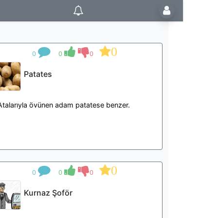
0
0
0
0
Patates
Atalarıyla övünen adam patatese benzer.
0
0
0
0
Kurnaz Şoför