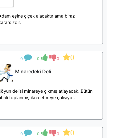
Adam eşine çiçek alacaktır ama biraz
kararsızdır.
0
0
0
0
Minaredeki Deli
Köyün delisi minareye çıkmış atlayacak..Bütün
ahali toplanmış ikna etmeye çalışıyor.
0
0
0
0