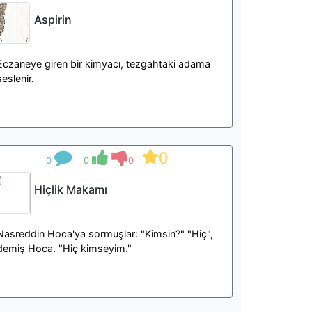
Aspirin
Eczaneye giren bir kimyacı, tezgahtaki adama
seslenir.
0
0
0
0
Hiçlik Makamı
Nasreddin Hoca'ya sormuşlar: "Kimsin?" "Hiç",
demiş Hoca. "Hiç kimseyim."