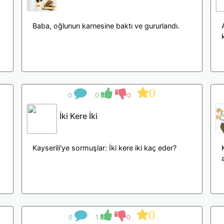
Baba, oğlunun karnesine baktı ve gururlandı.
0
0
0
0
İki Kere İki
Kayserili'ye sormuşlar: İki kere iki kaç eder?
0
0
1
0