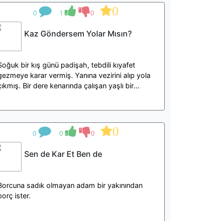
0
0
1
0
Kaz Göndersem Yolar Mısın?
Soğuk bir kış günü padişah, tebdili kıyafet
gezmeye karar vermiş. Yanına vezirini alıp yola
çıkmış. Bir dere kenarında çalışan yaşlı bir
adam görmüşle..
0
0
0
0
Sen de Kar Et Ben de
Borcuna sadık olmayan adam bir yakınından
borç ister.