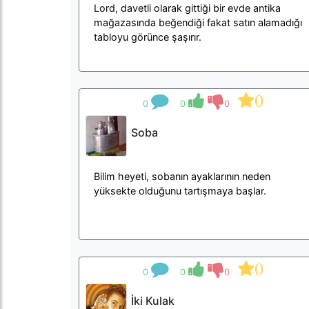
Lord, davetli olarak gittiği bir evde antika
mağazasında beğendiği fakat satın alamadığı
tabloyu görünce şaşırır.
0
0
0
0
Soba
Bilim heyeti, sobanın ayaklarının neden
yüksekte olduğunu tartışmaya başlar.
0
0
0
0
İki Kulak