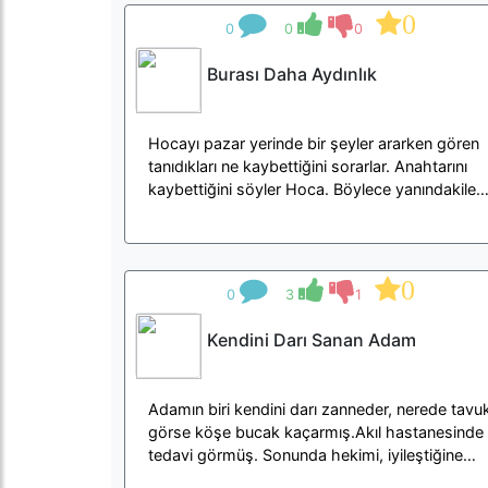
0
0
0
0
Burası Daha Aydınlık
Hocayı pazar yerinde bir şeyler ararken gören
tanıdıkları ne kaybettiğini sorarlar. Anahtarını
kaybettiğini söyler Hoca. Böylece yanındakiler
de onunl..
0
0
3
1
Kendini Darı Sanan Adam
Adamın biri kendini darı zanneder, nerede tavu
görse köşe bucak kaçarmış.Akıl hastanesinde
tedavi görmüş. Sonunda hekimi, iyileştiğine
kanaat getirmi..