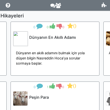
Hikayeleri
0
0
0
0
Dünyanın En Akıllı Adamı
Dünyanın en akıllı adamını bulmak için yola
düşen bilgin Nasreddin Hoca’ya sorular
sormaya başlar.
0
0
1
0
Peşin Para