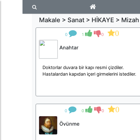
Makale > Sanat > HİKAYE > Mizah 
0
0
1
0
Anahtar
Doktorlar duvara bir kapı resmi çizdiler.
Hastalardan kapıdan içeri girmelerini istediler.
0
0
0
0
Övünme