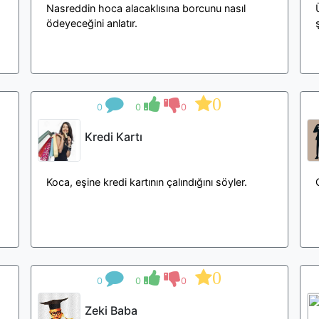
Nasreddin hoca alacaklısına borcunu nasıl
ödeyeceğini anlatır.
0
0
0
0
Kredi Kartı
Koca, eşine kredi kartının çalındığını söyler.
0
0
0
0
Zeki Baba