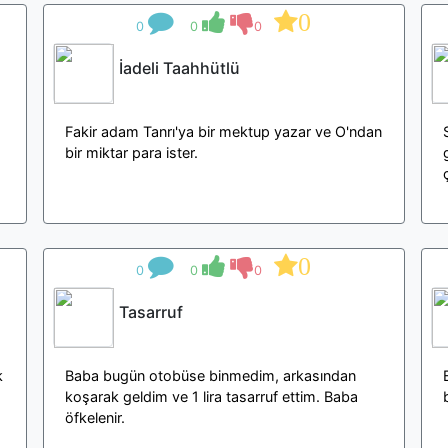
0
0
0
0
İadeli Taahhütlü
Fakir adam Tanrı'ya bir mektup yazar ve O'ndan
bir miktar para ister.
0
0
0
0
Tasarruf
k
Baba bugün otobüse binmedim, arkasından
koşarak geldim ve 1 lira tasarruf ettim. Baba
öfkelenir.