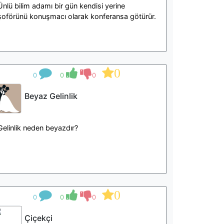
Ünlü bilim adamı bir gün kendisi yerine
şoförünü konuşmacı olarak konferansa götürür.
0
0
0
0
Beyaz Gelinlik
Gelinlik neden beyazdır?
0
0
0
0
Çiçekçi