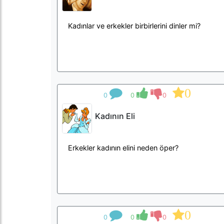
Kadınlar ve erkekler birbirlerini dinler mi?
0
0
0
0
Kadının Eli
Erkekler kadının elini neden öper?
0
0
0
0