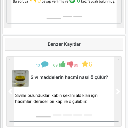
0
0
Bu soruya
cevap verilmiş ve
kez faydalı bulunmuş.
Benzer Kayıtlar
6
10
69
89
Sıvı maddelerin hacmi nasıl ölçülür?
Previous
Next
Sıvılar bulundukları kabın şeklini aldıkları için
hacimleri dereceli bir kap ile ölçülebilir.