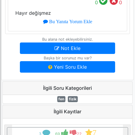
0
0
Hayır değişmez
Bu Yanıta Yorum Ekle
Bu alana not ekleyebilirsiniz.
Not Ekle
Başka bir sorunuz mu var?
Yeni Soru Ekle
İlgili Soru Kategorileri
fen
fizik
İlgili Kayıtlar
7
3
69
22