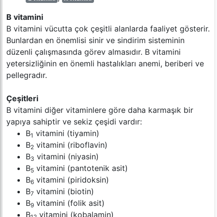
B vitamini
B vitamini vücutta çok çeşitli alanlarda faaliyet gösterir.
Bunlardan en önemlisi sinir ve sindirim sisteminin
düzenli çalışmasında görev almasıdır. B vitamini
yetersizliğinin en önemli hastalıkları anemi, beriberi ve
pellegradır.
Çeşitleri
B vitamini diğer vitaminlere göre daha karmaşık bir
yapıya sahiptir ve sekiz çeşidi vardır:
B
vitamini (tiyamin)
1
B
vitamini (riboflavin)
2
B
vitamini (niyasin)
3
B
vitamini (pantotenik asit)
5
B
vitamini (piridoksin)
6
B
vitamini (biotin)
7
B
vitamini (folik asit)
9
B
vitamini (kobalamin)
12