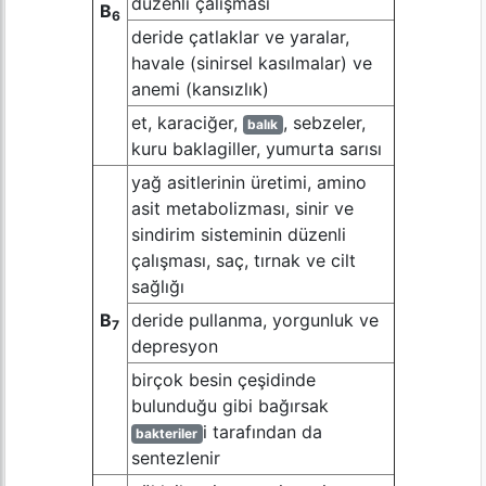
düzenli çalışması
B
6
deride çatlaklar ve yaralar,
havale (sinirsel kasılmalar) ve
anemi (kansızlık)
et, karaciğer,
, sebzeler,
balık
kuru baklagiller, yumurta sarısı
yağ asitlerinin üretimi, amino
asit metabolizması, sinir ve
sindirim sisteminin düzenli
çalışması, saç, tırnak ve cilt
sağlığı
B
deride pullanma, yorgunluk ve
7
depresyon
birçok besin çeşidinde
bulunduğu gibi bağırsak
i tarafından da
bakteriler
sentezlenir