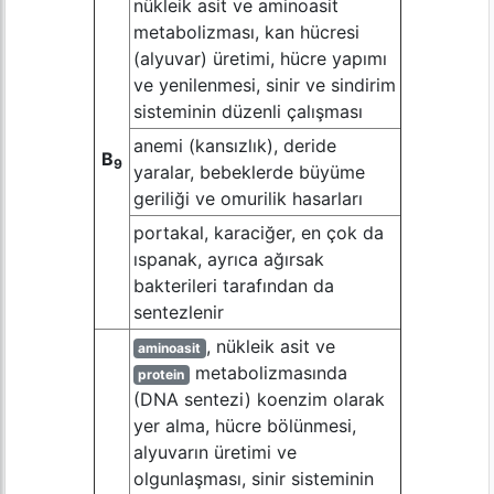
nükleik asit ve aminoasit
metabolizması, kan hücresi
(alyuvar) üretimi, hücre yapımı
ve yenilenmesi, sinir ve sindirim
sisteminin düzenli çalışması
anemi (kansızlık), deride
B
9
yaralar, bebeklerde büyüme
geriliği ve omurilik hasarları
portakal, karaciğer, en çok da
ıspanak, ayrıca ağırsak
bakterileri tarafından da
sentezlenir
, nükleik asit ve
aminoasit
metabolizmasında
protein
(DNA sentezi) koenzim olarak
yer alma, hücre bölünmesi,
alyuvarın üretimi ve
olgunlaşması, sinir sisteminin