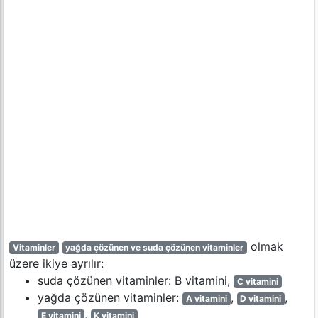
olmak
Vitaminler
yağda çözünen ve suda çözünen vitaminler
üzere ikiye ayrılır:
suda çözünen vitaminler: B vitamini,
C vitamini
yağda çözünen vitaminler:
,
,
A vitamini
D vitamini
,
E vitamini
K vitamini