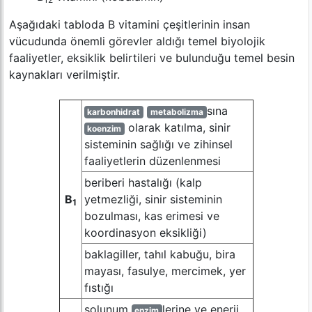
Aşağıdaki tabloda B vitamini çeşitlerinin insan
vücudunda önemli görevler aldığı temel biyolojik
faaliyetler, eksiklik belirtileri ve bulunduğu temel besin
kaynakları verilmiştir.
sına
karbonhidrat
metabolizma
olarak katılma, sinir
koenzim
sisteminin sağlığı ve zihinsel
faaliyetlerin düzenlenmesi
beriberi hastalığı (kalp
B
yetmezliği, sinir sisteminin
1
bozulması, kas erimesi ve
koordinasyon eksikliği)
baklagiller, tahıl kabuğu, bira
mayası, fasulye, mercimek, yer
fıstığı
solunum
lerine ve enerji
enzim